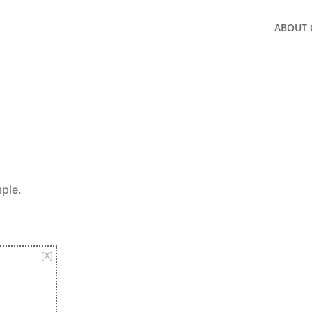
ABOUT 
mple.